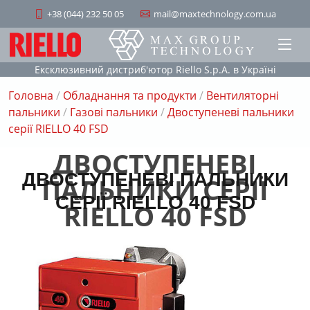
+38 (044) 232 50 05
mail@maxtechnology.com.ua
Ексклюзивний дистриб'ютор Riello S.p.A. в Україні
Головна
/
Обладнання та продукти
/
Вентиляторні
пальники
/
Газові пальники
/
Двоступеневі пальники
серії RIELLO 40 FSD
ДВОСТУПЕНЕВІ
ДВОСТУПЕНЕВІ ПАЛЬНИКИ
ПАЛЬНИКИ СЕРІЇ
СЕРІЇ RIELLO 40 FSD
RIELLO 40 FSD