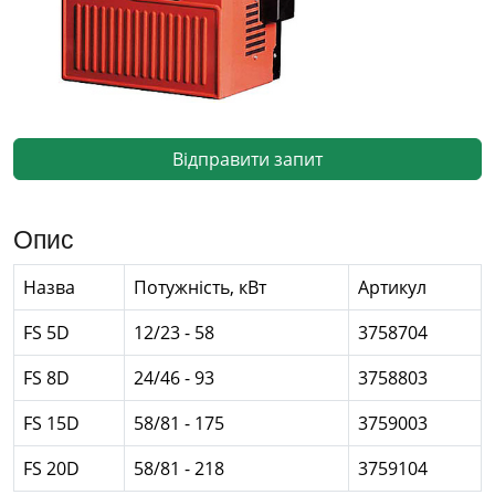
Відправити запит
Опис
Назва
Потужність, кВт
Артикул
FS 5D
12/23 - 58
3758704
FS 8D
24/46 - 93
3758803
FS 15D
58/81 - 175
3759003
FS 20D
58/81 - 218
3759104