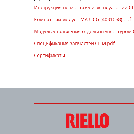
Инструкция по монтажу и эксплуатации CL
Комнатный модуль MA-UCG (4031058).pdf
Модуль управления отдельным контуром 
Спецификация запчастей CL M.pdf
Сертификаты