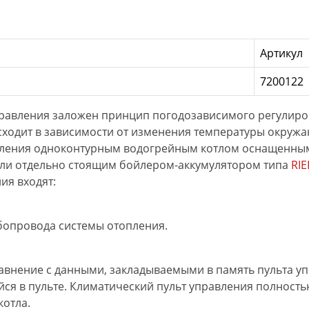
Артикул
7200122
правления заложен принцип погодозависимого регулиров
сходит в зависимости от изменения температуры окруж
вления одноконтурным водогрейным котлом оснащенным
ли отдельно стоящим бойлером-аккумулятором типа
RIE
ия входят:
убопровода системы отопления.
равнение с данными, закладываемыми в память пульта у
ся в пульте. Климатический пульт управления полность
котла.