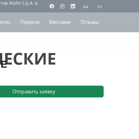
р Riello S.p.A. в
ua
ru
елло
Проекти
Виставки
Отзывы
ЧЕСКИЕ
ИЕ
Отправить заявку