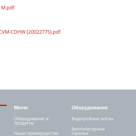
 M.pdf
CVM-CDHW (20022775).pdf
Меню
Оборудование
Оборудование и
Водогрейные котлы
продукты
Вентиляторные
Наши преимущества
горелки