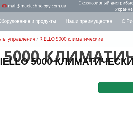
Эксклюзивный дистрибьюто
mail@maxtechnology.com.ua
Украине
Оборудование и продукты
Наши преимущества
О Ри
ьты управления
/
RIELLO 5000 климатические
O 5000 КЛИМАТИ
IELLO 5000 КЛИМАТИЧЕСК