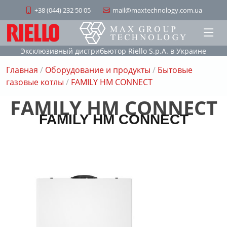
+38 (044) 232 50 05
mail@maxtechnology.com.ua
Эксклюзивный дистрибьютор Riello S.p.A. в Украине
Главная
/
Оборудование и продукты
/
Бытовые
газовые котлы
/
FAMILY HM CONNECT
FAMILY HM CONNECT
FAMILY HM CONNECT