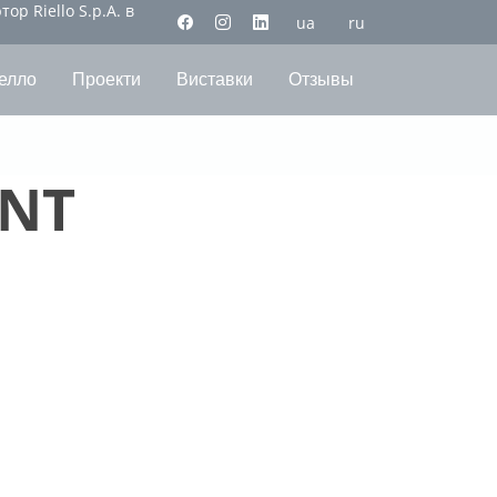
р Riello S.p.A. в
ua
ru
елло
Проекти
Виставки
Отзывы
INT